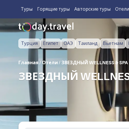
Туры
Горящие туры
Авторские туры
Отел
Турция
Египет
ОАЭ
Таиланд
Вьетнам
Главная
/
Отели
/
ЗВЕЗДНЫЙ WELLNESS & SPA
ЗВЕЗДНЫЙ WELLNESS 