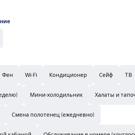
ание
Фен
Wi-Fi
Кондиционер
Сейф
ТВ
неделю)
Мини-холодильник
Халаты и тапо
Смена полотенец (ежедневно)
вой кабиной
Обслуживание в номере (круглос