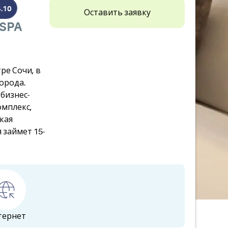
4.10
Оставить заявку
SPA
ре Сочи, в
орода.
 бизнес-
омплекс,
ская
 займет 15-
тернет