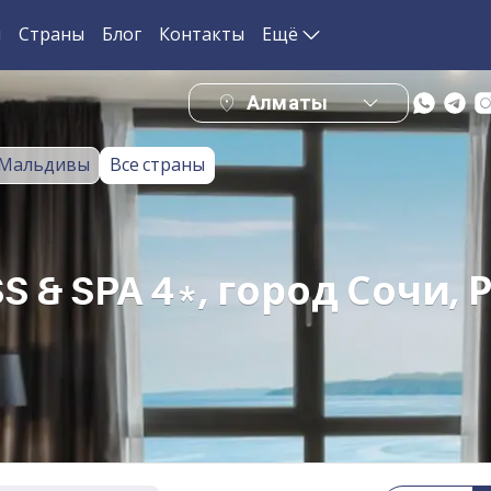
и
Страны
Блог
Контакты
Ещё
Алматы
Мальдивы
Все страны
& SPA 4*, город Сочи, 