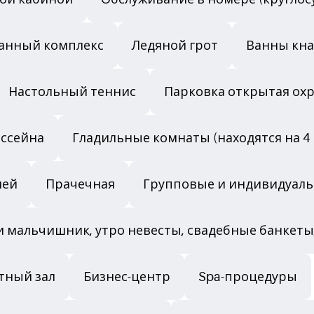
анный комплекс
Ледяной грот
Ванны кн
Настольный теннис
Парковка открытая ох
ассейна
Гладильные комнаты (находятся на 4 
лей
Прачечная
Групповые и индивидуал
и мальчишник, утро невесты, свадебные банкеты
тный зал
Бизнес-центр
Spa-процедуры