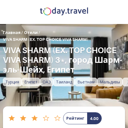
Главная
/
Отели
/
VIVA SHARM (EX. TOP CHOICE VIVA SHARM)
VIVA SHARM (EX. TOP CHOICE
VIVA SHARM) 3*, город Шарм-
эль-Шейх, Египет
Турция
Египет
ОАЭ
Таиланд
Вьетнам
Мальдивы
Рейтинг
4.00