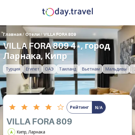
Главная
/
Отели
/
VILLA FORA 809
VILLA FORA 809 4*, город
Ларнака, Кипр
Турция
Египет
ОАЭ
Таиланд
Вьетнам
Мальдивы
Рейтинг
N/A
VILLA FORA 809
Кипр, Ларнака