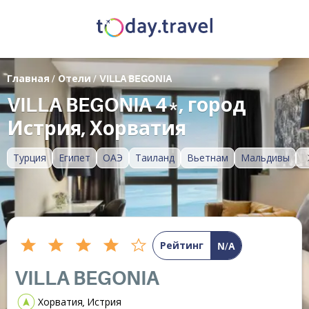
Главная
/
Отели
/
VILLA BEGONIA
VILLA BEGONIA 4*, город
Истрия, Хорватия
Турция
Египет
ОАЭ
Таиланд
Вьетнам
Мальдивы
Рейтинг
N/A
VILLA BEGONIA
Хорватия, Истрия