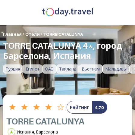
Главная
/
Отели
/
TORRE CATALUNYA
TORRE CATALUNYA 4*, город
Барселона, Испания
Турция
Египет
ОАЭ
Таиланд
Вьетнам
Мальдивы
Рейтинг
4.70
TORRE CATALUNYA
Испания, Барселона