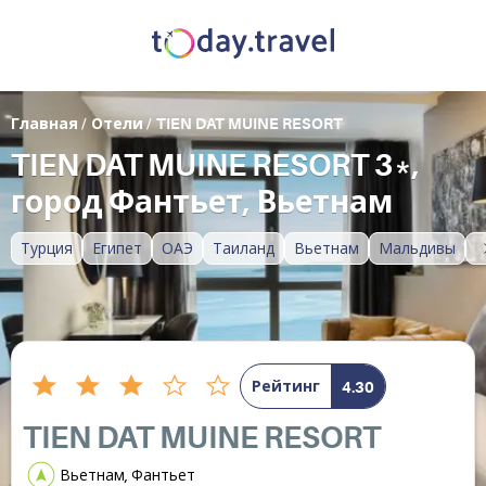
Главная
/
Отели
/
TIEN DAT MUINE RESORT
TIEN DAT MUINE RESORT 3*,
город Фантьет, Вьетнам
Турция
Египет
ОАЭ
Таиланд
Вьетнам
Мальдивы
Рейтинг
4.30
TIEN DAT MUINE RESORT
Вьетнам, Фантьет