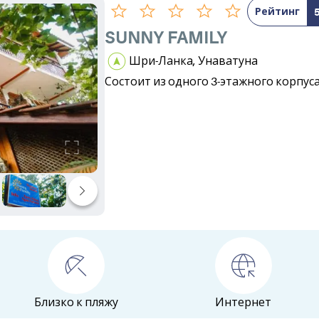
Рейтинг
SUNNY FAMILY
Шри-Ланка, Унаватуна
Состоит из одного 3-этажного корпуса
Близко к пляжу
Интернет