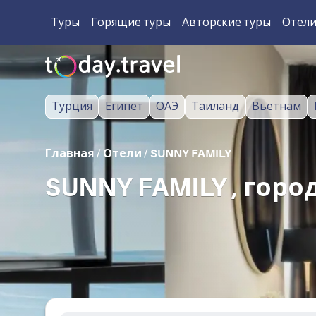
Туры
Горящие туры
Авторские туры
Отел
Турция
Египет
ОАЭ
Таиланд
Вьетнам
Главная
/
Отели
/
SUNNY FAMILY
SUNNY FAMILY , гор