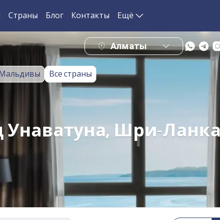
и
Страны
Блог
Контакты
Ещё
Алматы
Мальдивы
Все страны
од Унаватуна, Шри-Ланк