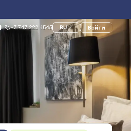
+7 747 222 4545
RU
Войти
а