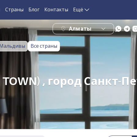
и
Страны
Блог
Контакты
Ещё
Алматы
Мальдивы
Все страны
TOWN) , город Санкт-Пе