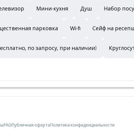
елевизор
Мини-кухня
Душ
Набор пос
щественная парковка
Wi-fi
Сейф на ресеп
бесплатно, по запросу, при наличии)
Круглосу
вы
FAQ
Публичная оферта
Политика конфиденциальности