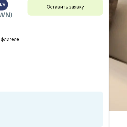
N/A
Оставить заявку
WN)
 флигеле