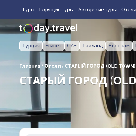
Туры
Горящие туры
Авторские туры
Отел
Турция
Египет
ОАЭ
Таиланд
Вьетнам
Главная
/
Отели
/
СТАРЫЙ ГОРОД (OLD TOWN)
СТАРЫЙ ГОРОД (OLD 