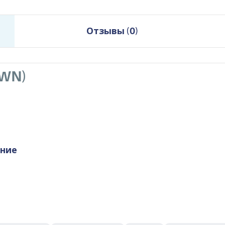
Отзывы
(
0
)
OWN)
ание