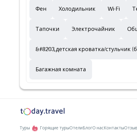
Фен
Холодильник
Wi-Fi
Т
Тапочки
Электрочайник
Об
&#8203,детская кроватка/стульчик (
Багажная комната
Туры
Горящие туры
Отели
Блог
О нас
Контакты
Отзы