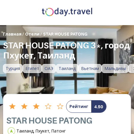
Главная
/
Отели
/
STAR HOUSE PATONG
STAR HOUSE PATONG 3*, город
Пхукет, Таиланд
Турция
Египет
ОАЭ
Таиланд
Вьетнам
Мальдивы
Рейтинг
4.50
STAR HOUSE PATONG
Таиланд, Пхукет, Патонг