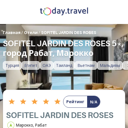
Главная
/
Отели
/
SOFITEL JARDIN DES ROSES
SOFITEL JARDIN DES ROSES 5*,
город Рабат, Марокко
Турция
Египет
ОАЭ
Таиланд
Вьетнам
Мальдивы
Рейтинг
N/A
SOFITEL JARDIN DES ROSES
Марокко, Рабат