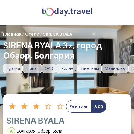
Главная
/
Отели
/
SIRENA BYALA
SIRENA BYALA 3*, город
Обзор, Болгария
Турция
Египет
ОАЭ
Таиланд
Вьетнам
Мальдивы
Рейтинг
3.00
SIRENA BYALA
Болгария, Обзор, Бяла