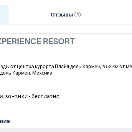
Отзывы
(
1
)
XPERIENCE RESORT
зды от центра курорта Плайя-дель-Кармен, в 52 км от м
я-дель-Кармен, Мексика
, зонтики - бесплатно
ание