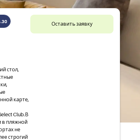
4.30
Оставить заявку
ий стол,
естные
ки,
ые
инной карте,
lect Club.В
и в пляжной
ортах не
лее строгий