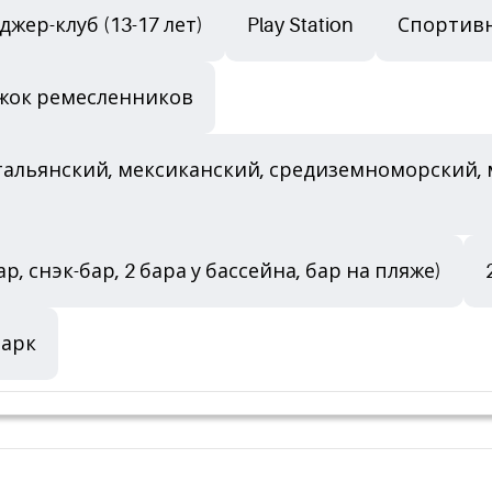
жер-клуб (13-17 лет)
Play Station
Спортив
жок ремесленников
льянский, мексиканский, средиземноморский, мя
р, снэк-бар, 2 бара у бассейна, бар на пляже)
парк