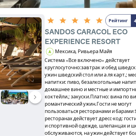
Рейтинг
SANDOS CARACOL ECO
EXPERIENCE RESORT
Мексика, Ривьера Майя
Система «Все включено» действует
круглосуточно:завтрак и обед шведск
ужин шведский стол или а ля карт.; м
напитки: пиво, безалкогольные напит
домашнее вино и местные и импортн
коктейли.; закуски.Платно: вина по в
романтический ужин.Гости не могут
пользоваться ресторанами и барами Se
ресторанах действует дресс-код: гост
и спортивной одежде, шлепанцах и ш
обслуживаются, на ужин действует бо