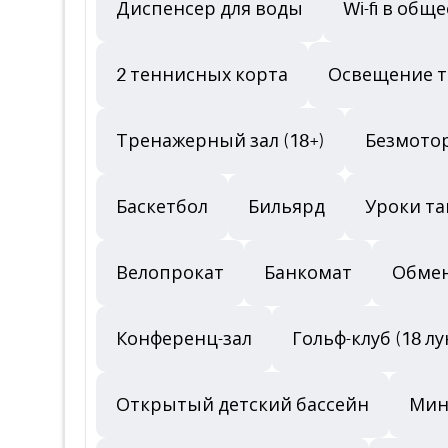
Диспенсер для воды
Wi-fi в общ
2 теннисных корта
Освещение т
Тренажерный зал (18+)
Безмото
Баскетбол
Бильярд
Уроки т
Велопрокат
Банкомат
Обме
Конференц-зал
Гольф-клуб (18 лу
Открытый детский бассейн
Мини