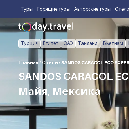
Туры
Горящие туры
Авторские туры
Отел
Турция
Египет
ОАЭ
Таиланд
Вьетнам
Главная
/
Отели
/
SANDOS CARACOL ECO EXPER
SANDOS CARACOL ECO
Майя, Мексика