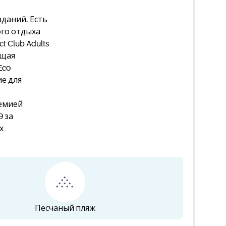
зданий. Есть
ого отдыха
ct Club Adults
ющая
Eco
ие для
емией
9 за
х
Песчаный пляж