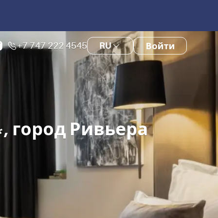
+7 747 222 4545
RU
Войти
, город Ривьера