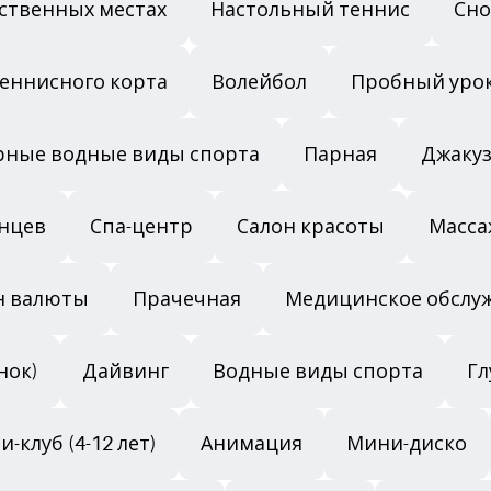
ественных местах
Настольный теннис
Сно
еннисного корта
Волейбол
Пробный урок
рные водные виды спорта
Парная
Джаку
анцев
Спа-центр
Салон красоты
Масса
н валюты
Прачечная
Медицинское обслу
нок)
Дайвинг
Водные виды спорта
Гл
-клуб (4-12 лет)
Анимация
Мини-диско