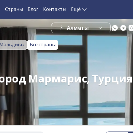
и
Страны
Блог
Контакты
Ещё
Алматы
Мальдивы
Все страны
 город Мармарис, Турция