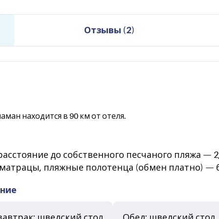
Отзывы
(
2
)
аман находится в 90 км от отеля.
расстояние до собственного песчаного пляжа — 2,
, матрацы, пляжные полотенца (обмен платно) — 
ание
автрак: шведский стол
Обед: шведский стол