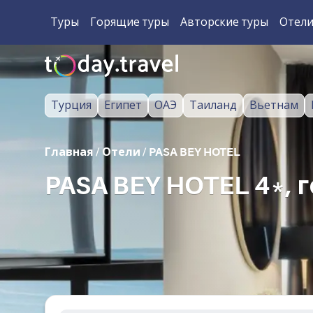
Туры
Горящие туры
Авторские туры
Отел
Турция
Египет
ОАЭ
Таиланд
Вьетнам
Главная
/
Отели
/
PASA BEY HOTEL
PASA BEY HOTEL 4*,