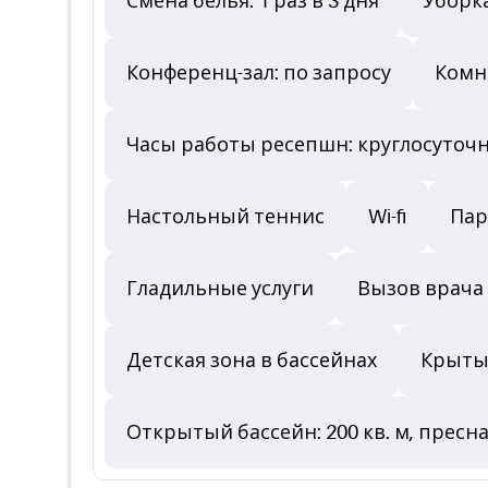
Смена белья: 1 раз в 3 дня
Уборк
Конференц-зал: по запросу
Комн
Часы работы ресепшн: круглосуточ
Настольный теннис
Wi-fi
Пар
Гладильные услуги
Вызов врача
Детская зона в бассейнах
Крытый
Открытый бассейн: 200 кв. м, пресна