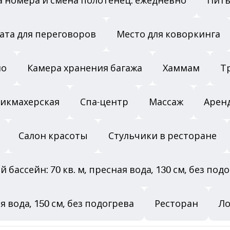
а номера и смена полотенец: ежедневно
Пить
ата для переговоров
Место для коворкинга
но
Камера хранения багажа
Хаммам
Т
икмахерская
Спа-центр
Массаж
Арен
Салон красоты
Стульчики в ресторане
 бассейн: 70 кв. м, пресная вода, 130 см, без под
я вода, 150 см, без подогрева
Ресторан
Ло