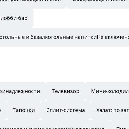
плобби-бар
когольные и безалкогольные напиткиНе включе
ринадлежности
Телевизор
Мини-холодил
е
Тапочки
Сплит-система
Халат: по за