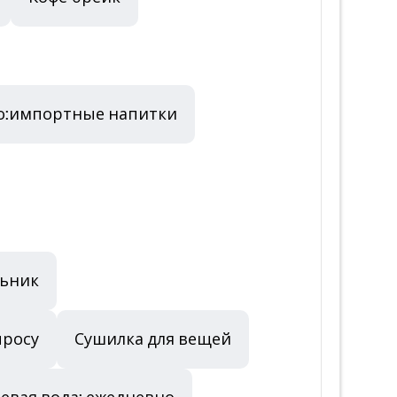
но:импортные напитки
ьник
просу
Сушилка для вещей