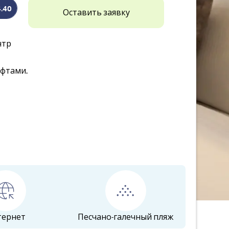
4.40
Оставить заявку
нтр
ифтами.
тернет
Песчано-галечный пляж