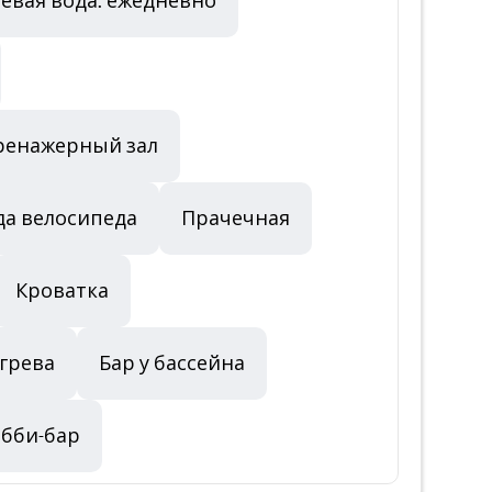
евая вода: ежедневно
ренажерный зал
да велосипеда
Прачечная
Кроватка
огрева
Бар у бассейна
бби-бар