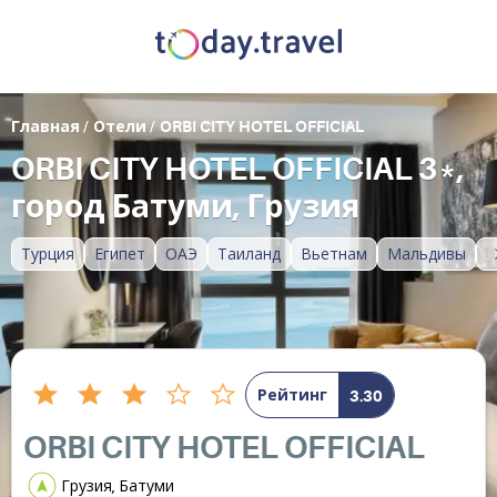
Главная
/
Отели
/
ORBI CITY HOTEL OFFICIAL
ORBI CITY HOTEL OFFICIAL 3*,
город Батуми, Грузия
Турция
Египет
ОАЭ
Таиланд
Вьетнам
Мальдивы
Рейтинг
3.30
ORBI CITY HOTEL OFFICIAL
Грузия, Батуми