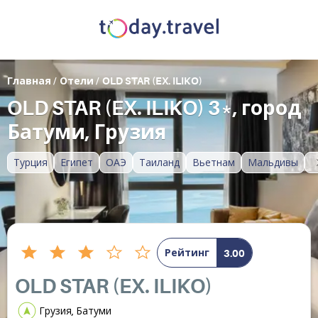
Главная
/
Отели
/
OLD STAR (EX. ILIKO)
OLD STAR (EX. ILIKO) 3*, город
Батуми, Грузия
Турция
Египет
ОАЭ
Таиланд
Вьетнам
Мальдивы
Рейтинг
3.00
OLD STAR (EX. ILIKO)
Грузия, Батуми