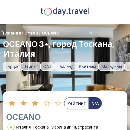
Главная
/
Отели
/
OCEANO
OCEANO 3*, город Тоскана,
Италия
Турция
Египет
ОАЭ
Таиланд
Вьетнам
Мальдивы
Рейтинг
N/A
OCEANO
Италия, Тоскана, Марина ди Пьетрасанта