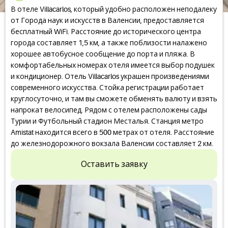
В отеле Villacarlos, который удобно расположен неподалеку
от Города наук и искусств в Валенсии, предоставляется
бесплатный WiFi. Расстояние до исторического центра
города составляет 1,5 км, а также поблизости налажено
хорошее автобусное сообщение до порта и пляжа. В
комфортабельных номерах отеля имеется выбор подушек
и кондиционер. Отель Villacarlos украшен произведениями
современного искусства. Стойка регистрации работает
круглосуточно, и там вы сможете обменять валюту и взять
напрокат велосипед. Рядом с отелем расположены сады
Турии и Футбольный стадион Месталья. Станция метро
Amistat находится всего в 500 метрах от отеля. Расстояние
до железнодорожного вокзала Валенсии составляет 2 км.
Оставить заявку