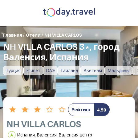
Главная
/
Отели
/
NH VILLA CARLOS
NH VILLA CARLOS 3*, город
Валенсия, Испания
Турция
Египет
ОАЭ
Таиланд
Вьетнам
Мальдивы
Рейтинг
4.50
NH VILLA CARLOS
Испания, Валенсия, Валенсия-центр