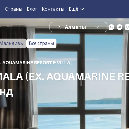
и
Страны
Блог
Контакты
Ещё
Алматы
Мальдивы
Все страны
 AQUAMARINE RESORT & VILLA)
LA (EX. AQUAMARINE RES
анд