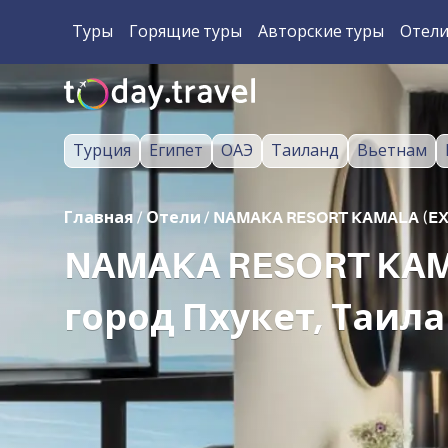
Туры
Горящие туры
Авторские туры
Отел
Турция
Египет
ОАЭ
Таиланд
Вьетнам
Главная
/
Отели
/
NAMAKA RESORT KAMALA (EX.
NAMAKA RESORT KAMA
город Пхукет, Таил