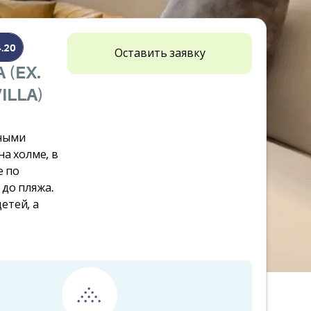
4.20
Оставить заявку
 (EX.
ILLA)
нными
на холме, в
е по
 до пляжа.
етей, а