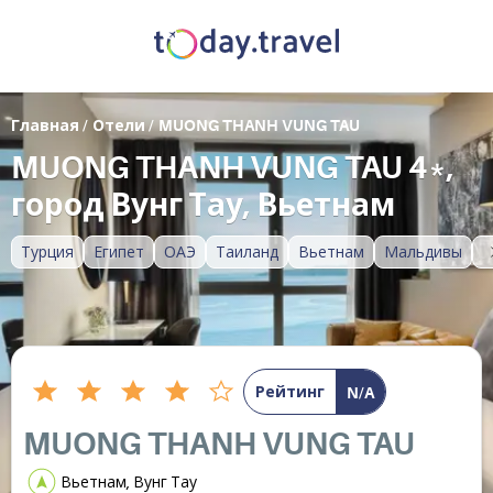
Главная
/
Отели
/
MUONG THANH VUNG TAU
MUONG THANH VUNG TAU 4*,
город Вунг Тау, Вьетнам
Турция
Египет
ОАЭ
Таиланд
Вьетнам
Мальдивы
Рейтинг
N/A
MUONG THANH VUNG TAU
Вьетнам, Вунг Тау