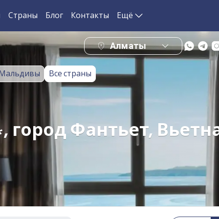
и
Страны
Блог
Контакты
Ещё
Алматы
Мальдивы
Все страны
*, город Фантьет, Вьетн