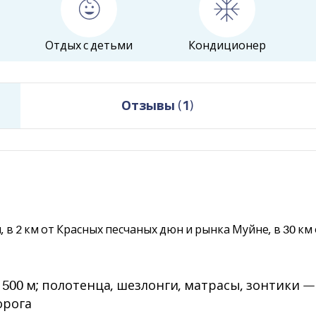
Отдых с детьми
Кондиционер
Отзывы
(
1
)
 в 2 км от Красных песчаных дюн и рынка Муйне, в 30 км
00 м; полотенца, шезлонги, матрасы, зонтики — 
орога