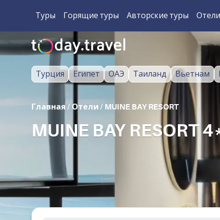
Туры
Горящие туры
Авторские туры
Отел
Турция
Египет
ОАЭ
Таиланд
Вьетнам
Главная
/
Отели
/
MUINE BAY RESORT
MUINE BAY RESORT 4