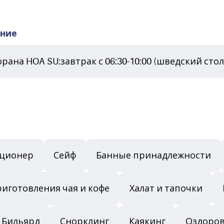
ание
ана HOA SU:завтрак с 06:30-10:00 (шведский стол
ционер
Сейф
Банные принадлежности
риготовления чая и кофе
Халат и тапочки
Бильярд
Снорклинг
Каякинг
Оздоро