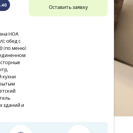
4.40
Оставить заявку
рана HOA
); обед с
00 (по меню)
уединенном
осторные
нтр,
й кухни
крытым
детский
Отель
х зданий и