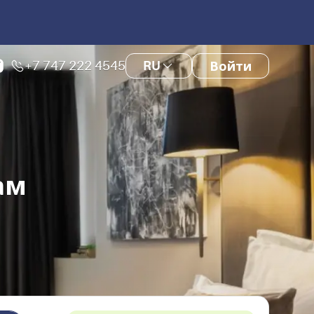
+7 747 222 4545
RU
Войти
ам