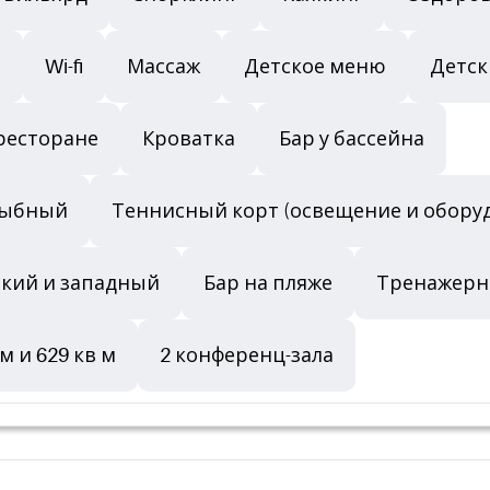
ы
Wi-fi
Массаж
Детское меню
Детск
ресторане
Кроватка
Бар у бассейна
 рыбный
Теннисный корт (освещение и обору
ский и западный
Бар на пляже
Тренажерн
м и 629 кв м
2 конференц-зала