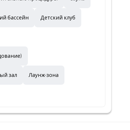
ий бассейн
Детский клуб
дование)
ый зал
Лаунж-зона