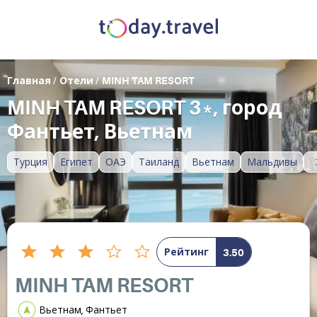
Главная
/
Отели
/
MINH TAM RESORT
MINH TAM RESORT 3*, город
Фантьет, Вьетнам
Турция
Египет
ОАЭ
Таиланд
Вьетнам
Мальдивы
Рейтинг
3.50
MINH TAM RESORT
Вьетнам, Фантьет