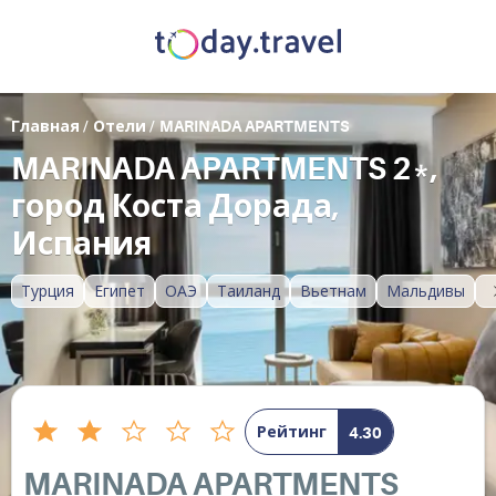
Главная
/
Отели
/
MARINADA APARTMENTS
MARINADA APARTMENTS 2*,
город Коста Дорада,
Испания
Турция
Египет
ОАЭ
Таиланд
Вьетнам
Мальдивы
Рейтинг
4.30
MARINADA APARTMENTS