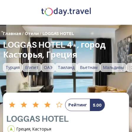
Главная
/
Отели
/
LOGGAS HOTEL
LOGGAS HOTEL 4*, город
Касторья, Греция
Турция
Египет
ОАЭ
Таиланд
Вьетнам
Мальдивы
Рейтинг
5.00
LOGGAS HOTEL
Греция, Касторья