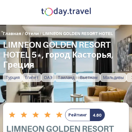
Главная
/
Отели
/
LIMNEON GOLDEN RESORT HOTEL
LIMNEON GOLDEN RESORT
HOTEL 5*, город Касторья,
Греция
Турция
Египет
ОАЭ
Таиланд
Вьетнам
Мальдивы
Рейтинг
4.60
LIMNEON GOLDEN RESORT