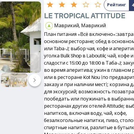
Рейтинг
LE TROPICAL ATTITUDE
Маврикий, Маврикий
План питания «Всё включено»:завтра
основном ресторане; обед в основно
или Taba-J; выбор чая, кофе и аперити
уголка Bulk Shop в Laboutik; чай, кофе 
сладости с 15:00 до 18:00 в Таба-J; за
во время аперитива; ужин в главном 
или в ресторане Kot Nou (по предвар
заказу и при наличии мест); корзина 
для экскурсий; возможность позавтра
пообедать или поужинать в выбранн
ресторанах других отелей Attitude; в
напитков, включая воду, чай, кофе,
безалкогольные напитки, пиво, столо
спиртные напитки, разлитые в бутылк