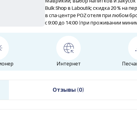
Маврикии; выбор напитков и закусок 
Bulk Shop в Laboutik; cкидка 20 % на п
в спа-центре POZ отеля при любом б
с 9:00 до 14:00 (при проживании мини
ионер
Интернет
Песча
Отзывы
(
0
)