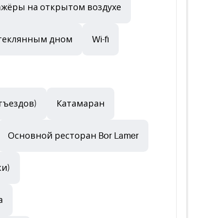
жёры на открытом воздухе
стеклянным дном
Wi-fi
тъездов)
Катамаран
Основной ресторан Bor Lamer
ки)
а