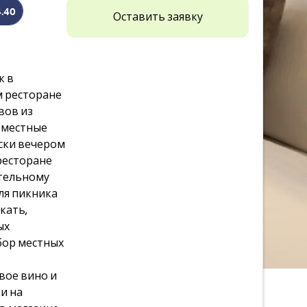
4.40
Оставить заявку
к в
м ресторане
вов из
и местные
куски вечером
ресторане
ительному
для пикника
кать,
ых
ыбор местных
вое вино и
и на