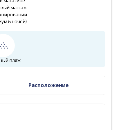
в магазине
ервый массаж
ронировании
мум 5 ночей)
ный пляж
Расположение