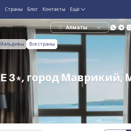
и
Страны
Блог
Контакты
Ещё
Алматы
Мальдивы
Все страны
DE 3*, город Маврикий,