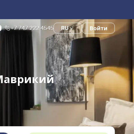
+7 747 222 4545
RU
Войти
 Маврикий