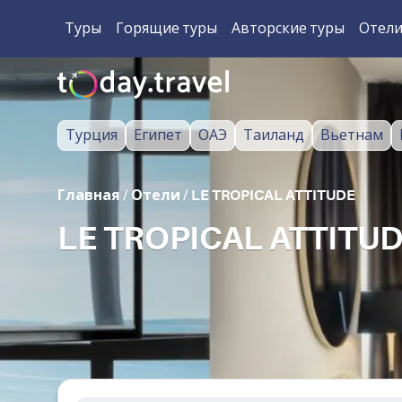
Туры
Горящие туры
Авторские туры
Отел
Турция
Египет
ОАЭ
Таиланд
Вьетнам
Главная
/
Отели
/
LE TROPICAL ATTITUDE
LE TROPICAL ATTITU