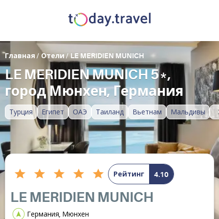
Главная
/
Отели
/
LE MERIDIEN MUNICH
LE MERIDIEN MUNICH 5*,
город Мюнхен, Германия
Турция
Египет
ОАЭ
Таиланд
Вьетнам
Мальдивы
Рейтинг
4.10
LE MERIDIEN MUNICH
Германия, Мюнхен