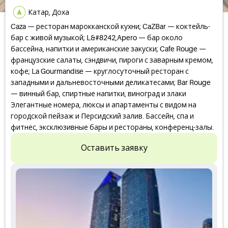
Катар, Доха
Caza — ресторан марокканской кухни; CaZBar — коктейль-
бар с живой музыкой; L&#8242,Apero — бар около
бассейна, напитки и американские закуски; Cafe Rouge —
французские салаты, сэндвичи, пироги с заварным кремом,
кофе; La Gourmandise — круглосуточный ресторан с
западными и дальневосточными деликатесами; Bar Rouge
— винный бар, спиртные напитки, виноград и злаки
Элегантные номера, люксы и апартаменты с видом на
городской пейзаж и Персидский залив. Бассейн, спа и
фитнес, эксклюзивные бары и рестораны, конференц-залы.
Оставить заявку