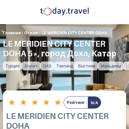
Главная
/
Отели
/
LE MERIDIEN CITY CENTER DOHA
LE MERIDIEN CITY CENTER
DOHA 5*, город Доха, Катар
Турция
Египет
ОАЭ
Таиланд
Вьетнам
Мальдивы
Рейтинг
N/A
LE MERIDIEN CITY CENTER
DOHA