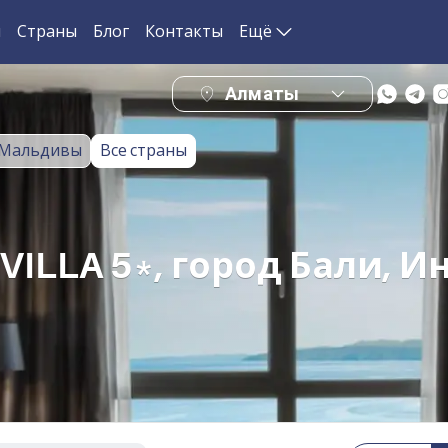
и
Страны
Блог
Контакты
Ещё
Алматы
Мальдивы
Все страны
VILLA 5*, город Бали, 