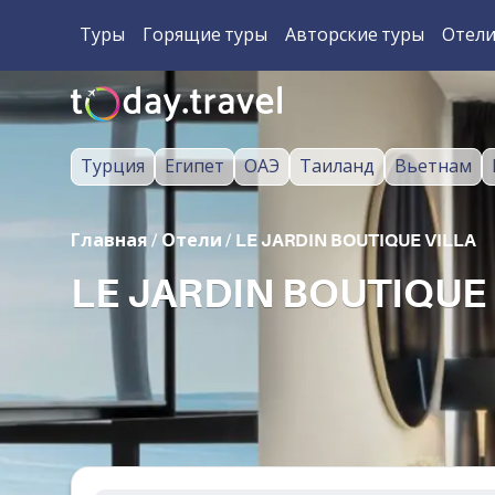
Туры
Горящие туры
Авторские туры
Отел
Турция
Египет
ОАЭ
Таиланд
Вьетнам
Главная
/
Отели
/
LE JARDIN BOUTIQUE VILLA
LE JARDIN BOUTIQUE 