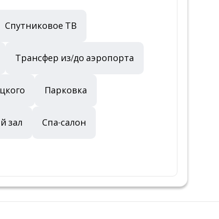
Спутниковое ТВ
Трансфер из/до аэропорта
ецкого
Парковка
й зал
Спа-салон