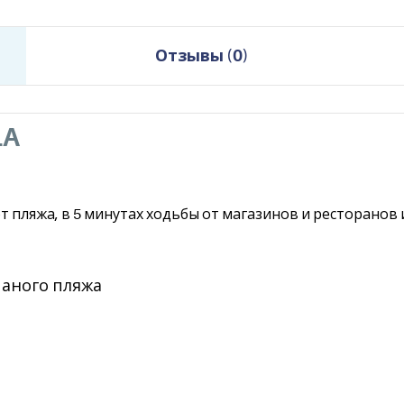
Отзывы
(
0
)
LA
т пляжа, в 5 минутах ходьбы от магазинов и ресторанов
счаного пляжа