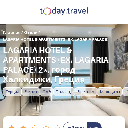
Главная
/
Отели
/
LAGARIA HOTEL & APARTMENTS (EX. LAGARIA PALACE)
LAGARIA HOTEL &
APARTMENTS (EX. LAGARIA
PALACE) 2*, город
Халкидики, Греция
Турция
Египет
ОАЭ
Таиланд
Вьетнам
Мальдивы