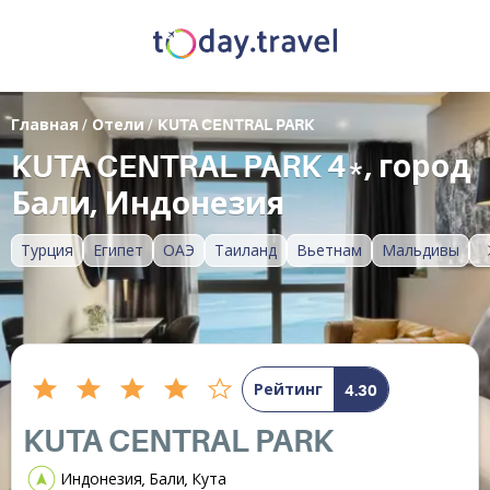
Главная
/
Отели
/
KUTA CENTRAL PARK
KUTA CENTRAL PARK 4*, город
Бали, Индонезия
Турция
Египет
ОАЭ
Таиланд
Вьетнам
Мальдивы
Рейтинг
4.30
KUTA CENTRAL PARK
Индонезия, Бали, Кута