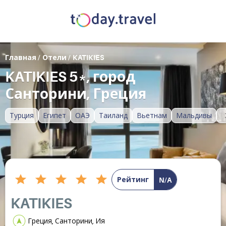
Главная
/
Отели
/
KATIKIES
KATIKIES 5*, город
Санторини, Греция
Турция
Египет
ОАЭ
Таиланд
Вьетнам
Мальдивы
Рейтинг
N/A
KATIKIES
Греция, Санторини, Ия