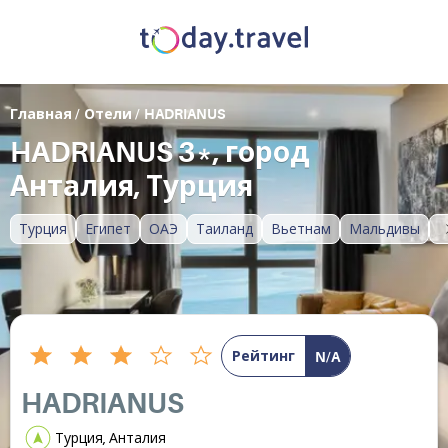
Главная
/
Отели
/
HADRIANUS
HADRIANUS 3*, город
Анталия, Турция
Турция
Египет
ОАЭ
Таиланд
Вьетнам
Мальдивы
Рейтинг
N/A
HADRIANUS
Турция, Анталия