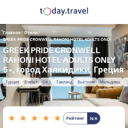
Главная
/
Отели
/
GREEK PRIDE CRONWELL RAHONI HOTEL ADULTS ONLY
GREEK PRIDE CRONWELL
RAHONI HOTEL ADULTS ONLY
5*, город Халкидики, Греция
Турция
Египет
ОАЭ
Таиланд
Вьетнам
Мальдивы
Рейтинг
N/A