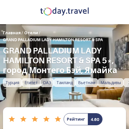
Главная
/
Отели
/
GRAND PALLADIUM LADY HAMILTON RESORT & SPA
GRAND PALLADIUM LADY
HAMILTON RESORT & SPA 5*,
город Монтего Бэй, Ямайка
Турция
Египет
ОАЭ
Таиланд
Вьетнам
Мальдивы
Рейтинг
4.60