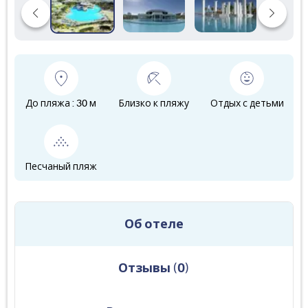
До пляжа : 30 м
Близко к пляжу
Отдых с детьми
Песчаный пляж
Об отеле
Отзывы
(
0
)