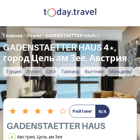
Главная
/
Отели
/
GADENSTAETTER HAUS
GADENSTAETTER HAUS 4*,
город Цель ам Зее, Австрия
Турция
Египет
ОАЭ
Таиланд
Вьетнам
Мальдивы
Рейтинг
N/A
GADENSTAETTER HAUS
Австрия, Цель ам Зее