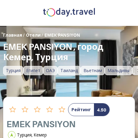
Главная
/
Отели
/
EMEK PANSIYON
EMEK PANSIYON , город
Кемер, Турция
Турция
Египет
ОАЭ
Таиланд
Вьетнам
Мальдивы
Рейтинг
4.50
EMEK PANSIYON
Турция, Кемер