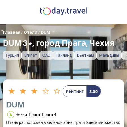
Главная
/
Отели
/
DUM
DUM 3*, город Прага, Чехия
Турция
Египет
ОАЭ
Таиланд
Вьетнам
Мальдивы
Рейтинг
3.00
DUM
Чехия, Прага, Прага 4
Отель расположен в зеленой зоне Праги (здесь множество