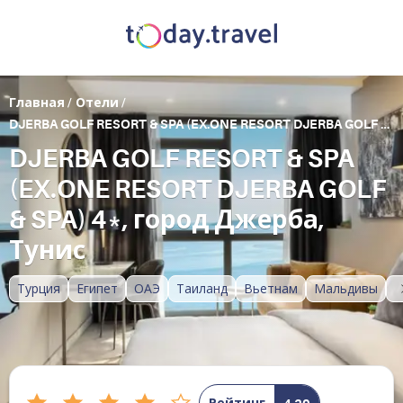
Главная
/
Отели
/
DJERBA GOLF RESORT & SPA (EX.ONE RESORT DJERBA GOLF & SPA)
DJERBA GOLF RESORT & SPA
(EX.ONE RESORT DJERBA GOLF
& SPA) 4*, город Джерба,
Тунис
Турция
Египет
ОАЭ
Таиланд
Вьетнам
Мальдивы