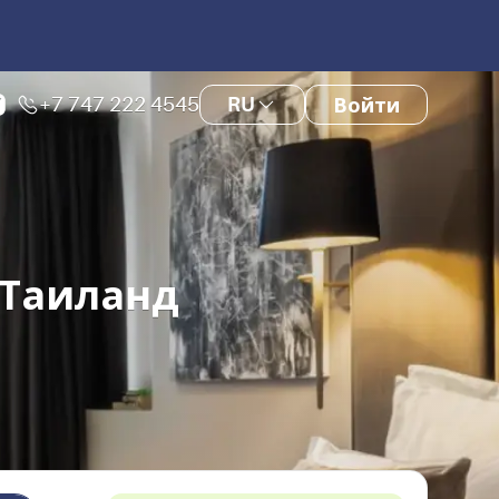
+7 747 222 4545
RU
Войти
 Таиланд