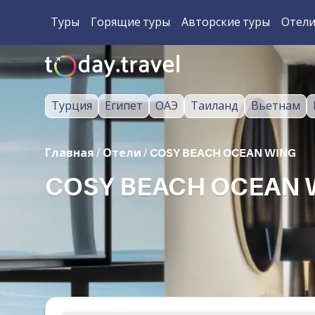
Туры
Горящие туры
Авторские туры
Отел
Турция
Египет
ОАЭ
Таиланд
Вьетнам
Главная
/
Отели
/
COSY BEACH OCEAN WING
COSY BEACH OCEAN W