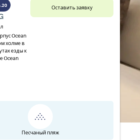
4.20
Оставить заявку
G
лл
орпус Ocean
м холме в
утах езды к
се Ocean
Песчаный пляж