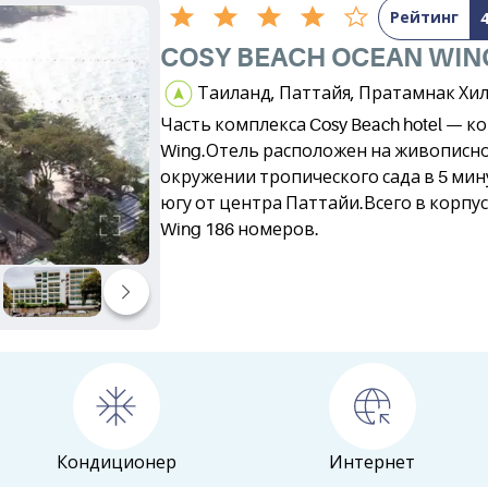
Рейтинг
COSY BEACH OCEAN WIN
Таиланд, Паттайя, Пратамнак Хи
Часть комплекса Cosy Beach hotel — к
Wing.Отель расположен на живописно
окружении тропического сада в 5 мин
югу от центра Паттайи.Всего в корпу
Wing 186 номеров.
Кондиционер
Интернет