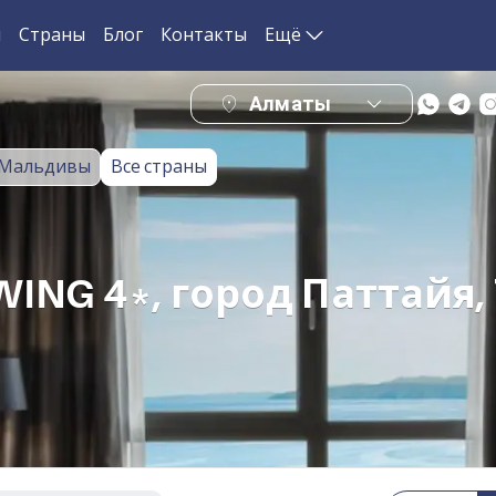
и
Страны
Блог
Контакты
Ещё
Алматы
Мальдивы
Все страны
ING 4*, город Паттайя,