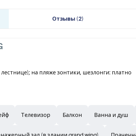
Отзывы
(
2
)
G
 лестнице); на пляже зонтики, шезлонги: платно
ейф
Телевизор
Балкон
Ванна и душ
нажерный зал (в здании grand wing)
Прачечн