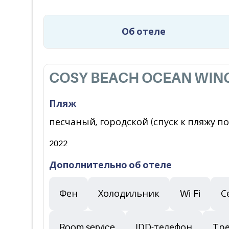
Об отеле
COSY BEACH OCEAN WIN
Пляж
песчаный, городской (спуск к пляжу по
2022
Дополнительно об отеле
Фен
Холодильник
Wi-Fi
С
Room service
IDD-телефон
Тре