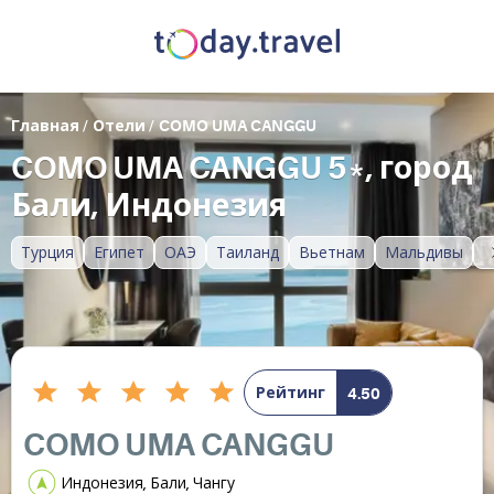
Главная
/
Отели
/
COMO UMA CANGGU
COMO UMA CANGGU 5*, город
Бали, Индонезия
Турция
Египет
ОАЭ
Таиланд
Вьетнам
Мальдивы
Рейтинг
4.50
COMO UMA CANGGU
Индонезия, Бали, Чангу