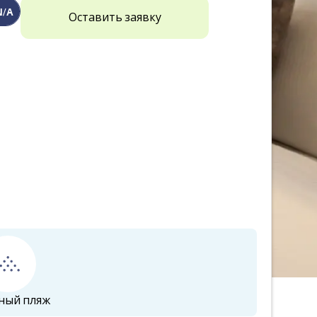
N/A
Оставить заявку
ный пляж