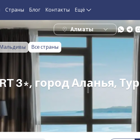
и
Страны
Блог
Контакты
Ещё
Алматы
Мальдивы
Все страны
T 3*, город Аланья, Ту