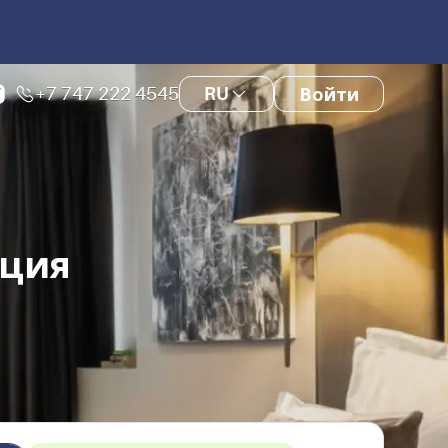
+7 747 222 4545
RU
Войти
рция