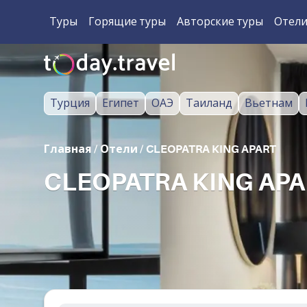
Туры
Горящие туры
Авторские туры
Отел
Турция
Египет
ОАЭ
Таиланд
Вьетнам
Главная
/
Отели
/
CLEOPATRA KING APART
CLEOPATRA KING APAR