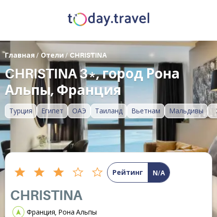
Главная
/
Отели
/
CHRISTINA
CHRISTINA 3*, город Рона
Альпы, Франция
Турция
Египет
ОАЭ
Таиланд
Вьетнам
Мальдивы
Рейтинг
N/A
CHRISTINA
Франция, Рона Альпы