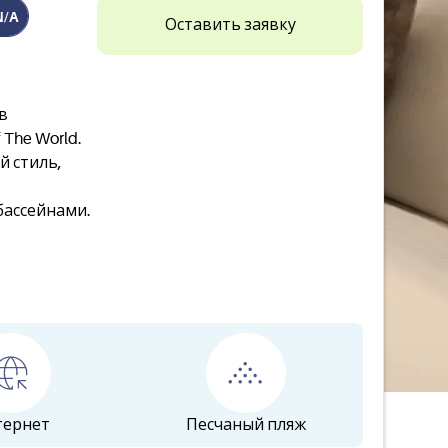
N/A
Оставить заявку
в
 The World.
й стиль,
бассейнами.
тернет
Песчаный пляж