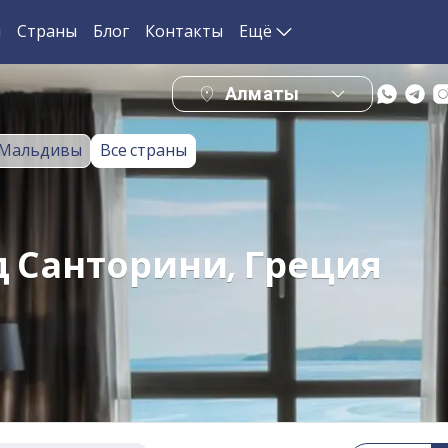
и
Страны
Блог
Контакты
Ещё
Алматы
Мальдивы
Все страны
д Санторини, Греция