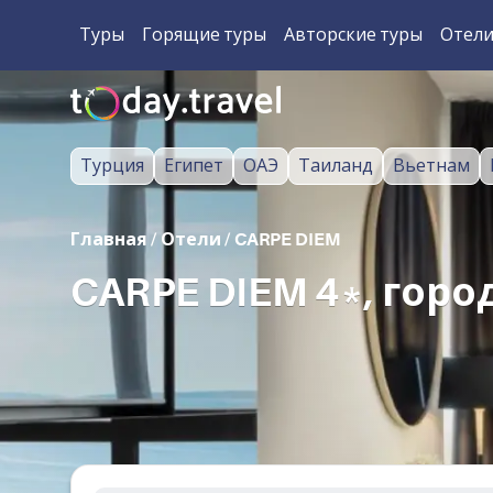
Туры
Горящие туры
Авторские туры
Отел
Турция
Египет
ОАЭ
Таиланд
Вьетнам
Главная
/
Отели
/
CARPE DIEM
CARPE DIEM 4*, горо