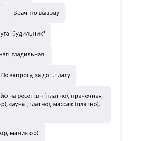
и
Врач: по вызову
луга "будильник"
ная, гладильная.
 По запросу, за доп.плату
сейф на ресепшн (платно), прачечная,
, сауна (платно), массаж (платно),
кюр, маникюр)