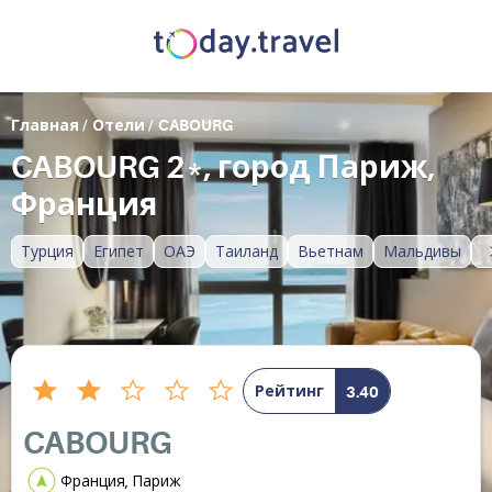
Главная
/
Отели
/
CABOURG
CABOURG 2*, город Париж,
Франция
Турция
Египет
ОАЭ
Таиланд
Вьетнам
Мальдивы
Рейтинг
3.40
CABOURG
Франция, Париж