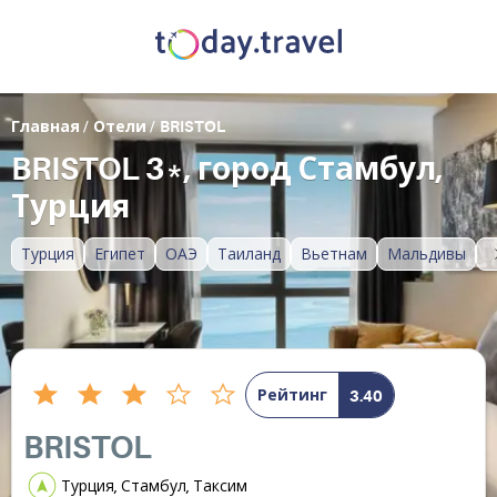
Главная
/
Отели
/
BRISTOL
BRISTOL 3*, город Стамбул,
Турция
Турция
Египет
ОАЭ
Таиланд
Вьетнам
Мальдивы
Рейтинг
3.40
BRISTOL
Турция, Стамбул, Таксим