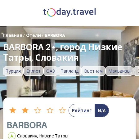
Главная
/
Отели
/
BARBORA
BARBORA 2*, город Низкие
Татры, Словакия
Турция
Египет
ОАЭ
Таиланд
Вьетнам
Мальдивы
Рейтинг
N/A
BARBORA
Словакия, Низкие Татры