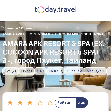
Главная
/
Отели
/
AMARA APK RESORT & SPA (EX. COCOON APK RESORT & SPA)
AMARA APK RESORT & SPA (EX.
COCOON APK RESORT & SPA)
3*, город Пхукет, Таиланд
Турция
Египет
ОАЭ
Таиланд
Вьетнам
Мальдивы
Рейтинг
3.40