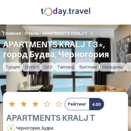
Главная
/
Отели
/
APARTMENTS KRALJ T
APARTMENTS KRALJ T 3*,
город Будва, Черногория
Турция
Египет
ОАЭ
Таиланд
Вьетнам
Мальдивы
Рейтинг
4.00
APARTMENTS KRALJ T
Черногория, Будва