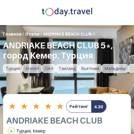
Главная
/
Отели
/
ANDRIAKE BEACH CLUB
ANDRIAKE BEACH CLUB 5*,
город Кемер, Турция
Турция
Египет
ОАЭ
Таиланд
Вьетнам
Мальдивы
Рейтинг
4.30
ANDRIAKE BEACH CLUB
Турция, Кемер