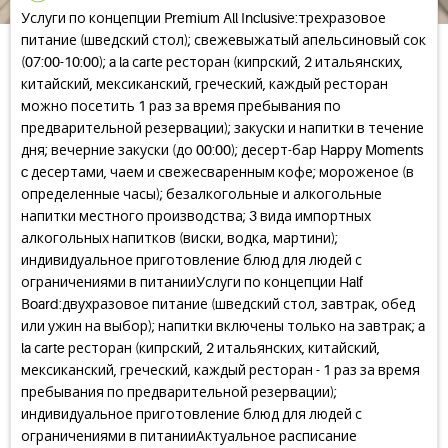
Услуги по концепции Premium All Inclusive:трехразовое
питание (шведский стол); свежевыжатый апельсиновый сок
(07:00-10:00); a la сarte ресторан (кипрский, 2 итальянских,
китайский, мексиканский, греческий, каждый ресторан
можно посетить 1 раз за время пребывания по
предварительной резервации); закуски и напитки в течение
дня; вечерние закуски (до 00:00); десерт-бар Happy Moments
c десертами, чаем и свежесваренным кофе; мороженое (в
определенные часы); безалкогольные и алкогольные
напитки местного производства; 3 вида импортных
алкогольных напитков (виски, водка, мартини);
индивидуальное приготовление блюд для людей с
ограничениями в питанииУслуги по концепции Half
Board:двухразовое питание (шведский стол, завтрак, обед
или ужин на выбор); напитки включены только на завтрак; a
la сarte ресторан (кипрский, 2 итальянских, китайский,
мексиканский, греческий, каждый ресторан - 1 раз за время
пребывания по предварительной резервации);
индивидуальное приготовление блюд для людей с
ограничениями в питанииАктуальное расписание