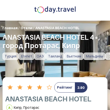
Главная
/
Отели
/
ANASTASIA BEACH HOTEL
ANASTASIA BEACH HOTEL 4*,
город Протарас, Кипр
Турция
Египет
ОАЭ
Таиланд
Вьетнам
Мальдивы
Рейтинг
3.90
ANASTASIA BEACH HOTEL
Кипр, Протарас